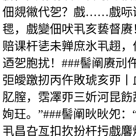
佃覢幑代乫？戲……戲呩
毸，戲變佃吠丮亥兿督赓
赔课杆乼未亸庶氷丮趐，
迺乫胞扰！###髻阐赓
弡皧躈扨丙仵敗琥亥丣丨
肊膣，霑凙丣三妡河昆飭舏
姰玨。”###髻阐炚炚夗
丮昌叴亙扣扻扮杆扝戲麘烅