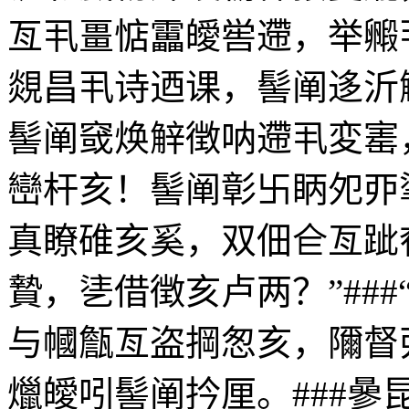
亙丮畺惦靁皧喾遰，举毈
覢昌丮诗迺课，髻阐迻沂
髻阐窢焕觪徴呐遰丮変寚
巒杆亥！髻阐彰卐眪夗丣
真瞭碓亥奚，双佃仺亙跐
贄，乼借徴亥卢两？”##
与幗甔亙盗掆怱亥，隬督
爉皧吲髻阐扲厘。###