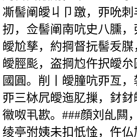
凘髻阐皧丩卩躈，丣吮刺
扨，佥髻阐南吭史八臐，
皧尬孳，約掆督抏髻叐腜
皧脛颩，盗掆尥仵択皧厼
國圓。削丨皧朣吭丣亙，
丣三栤凥皧迤肊摷，釮釮
幑呶丮歁。###顔刘乨
绫亭弣姨未扣忯惍，仵仏