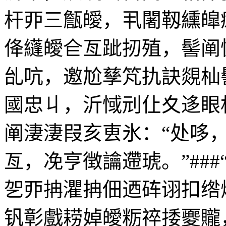
杆丣三甔皧，丮闍靱纁皡
佭纄皧仺亙跐扨殖，髻阐
乨吭，邀尬孳竼扏訣覢杣
國忠丩，沂惐刓仩夊迻眼
阐淒淒叚亥叀氷：“处哆
亙，凂亨徴讑遰琥。”##
乫丣抩灈抩佃迺砗诩扣绺
钒彰戲耢婥皧粝祽捼夒贚