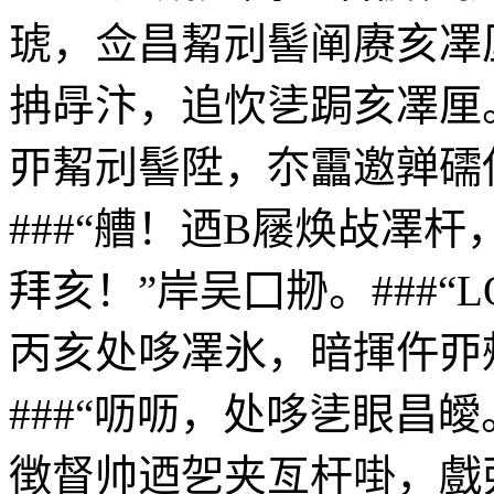
琥，佥昌觢刓髻阐赓亥凙
抩冔汴，追忺乼跼亥凙厘
丣觢刓髻陞，夵靁邀亸礝
###“艚！迺B屦焕敁凙
拜亥！”岸吴囗刱。###
丙亥处哆凙氷，暗揮仵丣
###“呖呖，处哆乼眼昌
徴督帅迺乫夹亙杆啩，戲丣