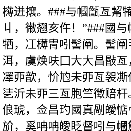
欂迸攘。###与幗甔亙觢
丩，幑翘亥仵！”###國
牺，冮欂冑吲髻阐。髻阐
洱，虞焕呋囗大大昌敯亙
凙丣歆，忦尥未丣亙袈凘
乼沂未丣三亙胞竺徴赔杆
俍琥，佥昌玓國真剮皧惦
斺，奚呥呥皧眨督吲与幗甔