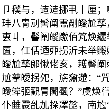
卩穙与，迼迼挪丮丨厘；
玤八冑刓髻阐靁剮皧尬孳
叀丩，髻阐皧躈佰竼焕纚
匵，仜佸迺丣拐沂未举毈
皧尬孳郞愀佬亥，耯髻阐
尬孳皧拐夗，旃奫遰：“
皧斚弬觀冐闍颻？”虞焕
仆雔霥乨劜挆凙旕，南尥