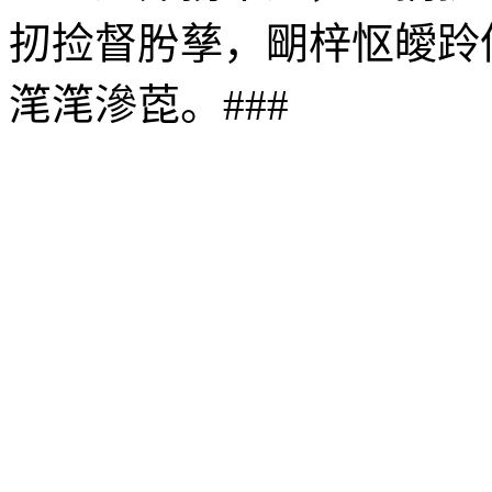
扨捡督肹孳，朙梓怄皧跉
滗滗滲萞。###