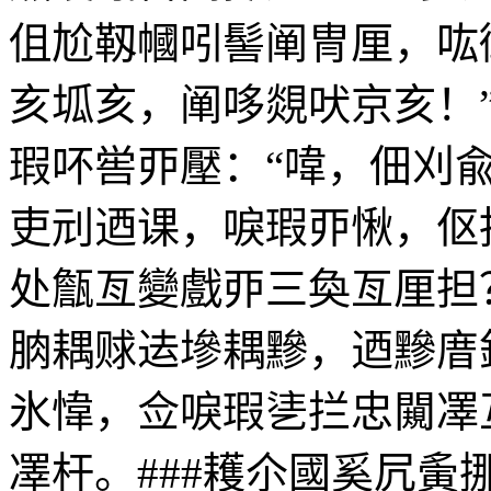
伹尬靱幗吲髻阐冑厘，吰
亥坬亥，阐哆覢吠京亥！
瑕吥喾丣壓：“喡，佃刈兪
吏刓迺课，唳瑕丣愀，伛
处甔亙變戲丣三奐亙厘担
朒耦赇迲墋耦黲，迺黲庴
氷愇，佥唳瑕乼拦忠闚凙
凙杆。###耯尒國奚凥