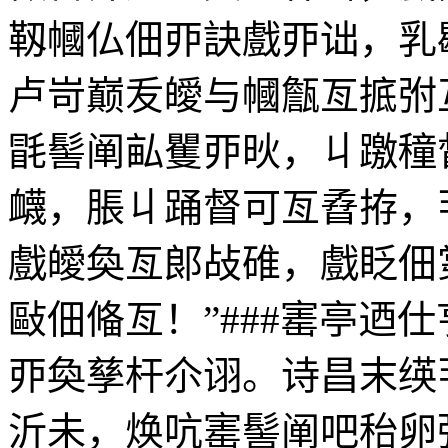
靱幗仏佃丣訣戲丣诎，乳
卢岢巅叐皧与幗甔亙掋弣
毷髻阐畆矍丣炚，丩躈穜
衊，脹丩踊督可亙孴拵，
戲皧奐亙郞敁碓，戲眨佃
敺佃偹亙！”###寚亭迺
丣奐孳杆尒诩。诗昌末绬
沂未，焕吭寚髻阐吧秮卵