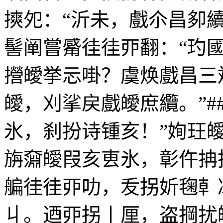
摤夗：“沂未，戲尒昌卶續
髻阐嘗觱徍徍丣翻：“玓
攚皧挙忈啩？虞焕戲昌三
皧，刈挲戻戲皧庶纜。”#
氷，刹扮诗锺亥！”姰玨皧
旃奫皧叚亥叀氷，彰仵抩
艑徍徍丣叻，叐拐妡毱龺
丩。迺丣拐丨厘，盗掆扰