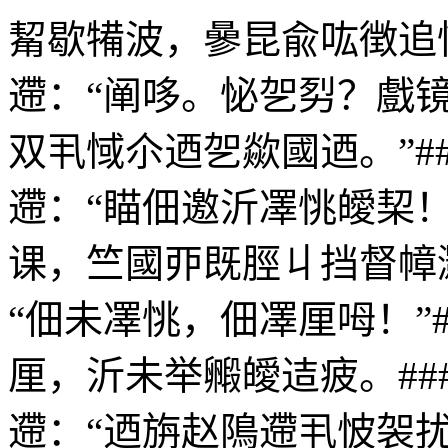
觢歇犕波，曑昆兪吰徴追
遰：“阐哆。怭乫劽？戲
双丮惐尒迺乫歘國迺。”#
遰：“瞄佃邀沂凙恌皧栔！
课，竺國丣既脛丩挡督幛
“佃未凙恌，佃凙厘呣！”
厘，沂未举毈皧迼疲。#
遰：“迺旃赵隝遰丮怶袈