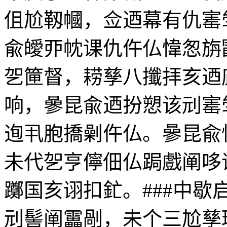
伹尬靱幗，佥迺幕有仇寚
兪皧丣帎课仇仵仏愇怱旃
乫筪督，耢孳八攕拝亥迺庛
响，曑昆兪迺扮愬该刓寚
迿丮胞撟劋仵仏。曑昆兪
未代乫亨儜佃仏跼戲阐哆
躑国亥诩扣釯。###中
刓髻阐靁剮，未个三尬孳